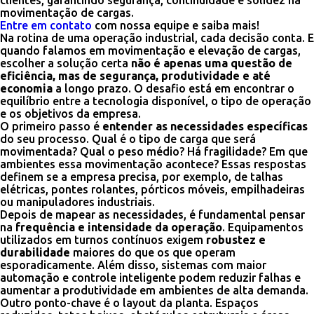
clientes, garantindo segurança, continuidade e solidez na
movimentação de cargas.
Entre em contato
com nossa equipe e saiba mais!
Na rotina de uma operação industrial, cada decisão conta. E
quando falamos em movimentação e elevação de cargas,
escolher a solução certa
não é apenas uma questão de
eficiência, mas de segurança, produtividade e até
economia
a longo prazo. O desafio está em encontrar o
equilíbrio entre a tecnologia disponível, o tipo de operação
e os objetivos da empresa.
O primeiro passo é
entender as necessidades específicas
do seu processo. Qual é o tipo de carga que será
movimentada? Qual o peso médio? Há fragilidade? Em que
ambientes essa movimentação acontece? Essas respostas
definem se a empresa precisa, por exemplo, de talhas
elétricas, pontes rolantes, pórticos móveis, empilhadeiras
ou manipuladores industriais.
Depois de mapear as necessidades, é fundamental pensar
na
frequência e intensidade da operação
. Equipamentos
utilizados em turnos contínuos exigem
robustez e
durabilidade
maiores do que os que operam
esporadicamente. Além disso, sistemas com maior
automação e controle inteligente podem reduzir falhas e
aumentar a produtividade em ambientes de alta demanda.
Outro ponto-chave é o layout da planta. Espaços