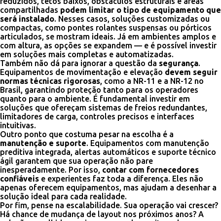
reduzidos, tetos baixos, obstáculos estruturais e áreas
compartilhadas
podem limitar o tipo de equipamento que
será instalado
. Nesses casos, soluções customizadas ou
compactas, como pontes rolantes suspensas ou pórticos
articulados, se mostram ideais. Já em ambientes amplos e
com altura, as opções se expandem — e é possível investir
em soluções mais completas e automatizadas.
Também não dá para ignorar a questão da
segurança
.
Equipamentos de movimentação e elevação
devem seguir
normas técnicas rigorosas
, como a NR-11 e a NR-12 no
Brasil, garantindo proteção tanto para os operadores
quanto para o ambiente. É fundamental investir em
soluções que ofereçam sistemas de freios redundantes,
limitadores de carga, controles precisos e interfaces
intuitivas.
Outro ponto que costuma pesar na escolha é a
manutenção e suporte
. Equipamentos com manutenção
preditiva integrada, alertas automáticos e suporte técnico
ágil garantem que sua operação não pare
inesperadamente. Por isso,
contar com fornecedores
confiáveis
e experientes faz toda a diferença. Eles não
apenas oferecem equipamentos, mas ajudam a desenhar a
solução ideal para cada realidade.
Por fim, pense na escalabilidade. Sua operação vai crescer?
Há chance de mudança de layout nos próximos anos? A