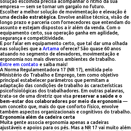
solução escolhida precisa acompanhar o ritmo da sua
empresa — sem se tornar um gargalo no futuro.
Escolher a melhor solução de movimentação e elevação é
uma
decisão estratégica
. Envolve análise técnica, visão de
longo prazo e parceria com fornecedores que entendam do
assunto e estejam dispostos a ir além da venda. Com o
equipamento certo, sua operação ganha em agilidade,
segurança e competitividade.
E por falar em equipamento certo, que tal dar uma olhada
nas soluções que a
Artama
oferece? São quase 60 anos
atuando no segmento de elevadores, movimentação e
ergonomia nos mais diversos ambientes de trabalho.
Entre em contato
e saiba mais!
A Norma Regulamentadora 17 (NR 17), emitida pelo
Ministério do Trabalho e Emprego, tem como objetivo
principal estabelecer parâmetros que permitam a
adaptação das condições de trabalho às características
psicofisiológicas dos trabalhadores. Em outras palavras,
trata-se de uma diretriz que visa
preservar a saúde e o
bem-estar dos colaboradores por meio da ergonomia
—
um conceito que, mais do que conforto físico, envolve
também aspectos organizacionais e cognitivos do trabalho.
Ergonomia além da cadeira certa
Muita gente associa ergonomia apenas a cadeiras
ajustáveis e apoios para os pés. Mas a NR 17 vai muito além