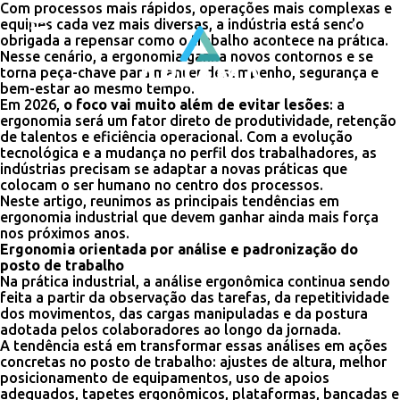
Com processos mais rápidos, operações mais complexas e
equipes cada vez mais diversas, a indústria está sendo
obrigada a repensar como o trabalho acontece na prática.
Nesse cenário, a ergonomia ganha novos contornos e se
torna peça-chave para manter desempenho, segurança e
bem-estar ao mesmo tempo.
Em 2026,
o foco vai muito além de evitar lesões
: a
ergonomia será um fator direto de produtividade, retenção
de talentos e eficiência operacional. Com a evolução
tecnológica e a mudança no perfil dos trabalhadores, as
indústrias precisam se adaptar a novas práticas que
colocam o ser humano no centro dos processos.
Neste artigo, reunimos as principais tendências em
ergonomia industrial que devem ganhar ainda mais força
nos próximos anos.
Ergonomia orientada por análise e padronização do
posto de trabalho
Na prática industrial, a análise ergonômica continua sendo
feita a partir da observação das tarefas, da repetitividade
dos movimentos, das cargas manipuladas e da postura
adotada pelos colaboradores ao longo da jornada.
A tendência está em transformar essas análises em ações
concretas no posto de trabalho: ajustes de altura, melhor
posicionamento de equipamentos, uso de apoios
adequados, tapetes ergonômicos, plataformas, bancadas e