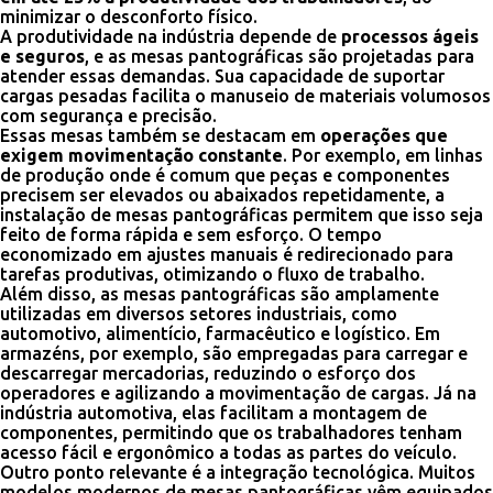
minimizar o desconforto físico.
A produtividade na indústria depende de
processos ágeis
e seguros
, e as mesas pantográficas são projetadas para
atender essas demandas. Sua capacidade de suportar
cargas pesadas facilita o manuseio de materiais volumosos
com segurança e precisão.
Essas mesas também se destacam em
operações que
exigem movimentação constante
. Por exemplo, em linhas
de produção onde é comum que peças e componentes
precisem ser elevados ou abaixados repetidamente, a
instalação de mesas pantográficas permitem que isso seja
feito de forma rápida e sem esforço. O tempo
economizado em ajustes manuais é redirecionado para
tarefas produtivas, otimizando o fluxo de trabalho.
Além disso, as mesas pantográficas são amplamente
utilizadas em diversos setores industriais, como
automotivo, alimentício, farmacêutico e logístico. Em
armazéns, por exemplo, são empregadas para carregar e
descarregar mercadorias, reduzindo o esforço dos
operadores e agilizando a movimentação de cargas. Já na
indústria automotiva, elas facilitam a montagem de
componentes, permitindo que os trabalhadores tenham
acesso fácil e ergonômico a todas as partes do veículo.
Outro ponto relevante é a integração tecnológica. Muitos
modelos modernos de mesas pantográficas vêm equipados