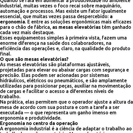
Quando se fala em aumentar a produtividade no ambiente
industrial, muitas vezes o foco recai sobre maquinário,
automação e processos. Mas existe um fator igualmente
essencial, que muitas vezes passa despercebido:
a
ergonomia
. E entre as soluções ergonômicas mais eficazes
para o chão de fábrica,
as mesas elevatórias
têm ganhado
cada vez mais destaque.
Esses equipamentos simples à primeira vista, fazem uma
enorme diferença na saúde dos colaboradores, na
eficiência das operações e, claro, na qualidade do produto
final.
O que são mesas elevatórias?
As mesas elevatórias são plataformas ajustáveis,
projetadas para elevar ou abaixar cargas com segurança e
precisão. Elas podem ser acionadas por sistemas
hidráulicos, elétricos ou pneumáticos, e são amplamente
utilizadas para posicionar peças, auxiliar na movimentação
de cargas e facilitar o acesso a diferentes níveis de
trabalho.
Na prática, elas permitem que o operador ajuste a altura da
mesa de acordo com sua postura e com a tarefa a ser
executada — o que representa um ganho imenso em
ergonomia e produtividade.
Ergonomia no centro da operação
A ergonomia industrial é a ciência de adaptar o trabalho ao