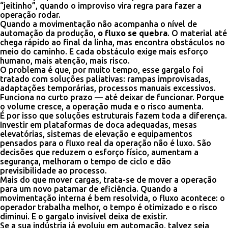
“jeitinho”, quando o improviso vira regra para fazer a
operação rodar.
Quando a movimentação não acompanha o nível de
automação da produção,
o fluxo se quebra
. O material até
chega rápido ao final da linha, mas encontra obstáculos no
meio do caminho. E cada obstáculo exige mais esforço
humano, mais atenção, mais risco.
O problema é que, por muito tempo, esse gargalo foi
tratado com soluções paliativas: rampas improvisadas,
adaptações temporárias, processos manuais excessivos.
Funciona no curto prazo — até deixar de funcionar. Porque
o volume cresce, a operação muda e o risco aumenta.
É por isso que soluções estruturais fazem toda a diferença.
Investir em plataformas de doca adequadas, mesas
elevatórias, sistemas de elevação e equipamentos
pensados para o fluxo real da operação não é luxo. São
decisões que reduzem o esforço físico, aumentam a
segurança, melhoram o tempo de ciclo e dão
previsibilidade ao processo.
Mais do que mover cargas, trata-se de mover a operação
para um novo patamar de eficiência. Quando a
movimentação interna é bem resolvida, o fluxo acontece: o
operador trabalha melhor, o tempo é otimizado e o risco
diminui. E o gargalo invisível deixa de existir.
Se a sua indústria já evoluiu em automação, talvez seja