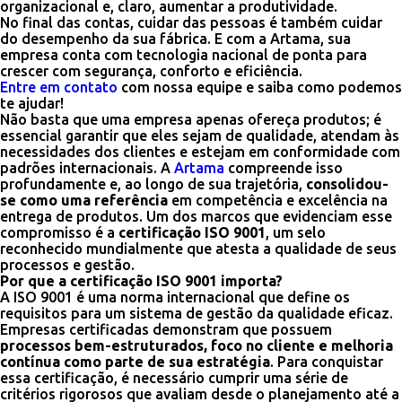
organizacional e, claro, aumentar a produtividade.
No final das contas, cuidar das pessoas é também cuidar
do desempenho da sua fábrica. E com a Artama, sua
empresa conta com tecnologia nacional de ponta para
crescer com segurança, conforto e eficiência.
Entre em contato
com nossa equipe e saiba como podemos
te ajudar!
Não basta que uma empresa apenas ofereça produtos; é
essencial garantir que eles sejam de qualidade, atendam às
necessidades dos clientes e estejam em conformidade com
padrões internacionais. A
Artama
compreende isso
profundamente e, ao longo de sua trajetória,
consolidou-
se como uma referência
em competência e excelência na
entrega de produtos. Um dos marcos que evidenciam esse
compromisso é a
certificação ISO 9001
, um selo
reconhecido mundialmente que atesta a qualidade de seus
processos e gestão.
Por que a certificação ISO 9001 importa?
A ISO 9001 é uma norma internacional que define os
requisitos para um sistema de gestão da qualidade eficaz.
Empresas certificadas demonstram que possuem
processos bem-estruturados, foco no cliente e melhoria
contínua como parte de sua estratégia
. Para conquistar
essa certificação, é necessário cumprir uma série de
critérios rigorosos que avaliam desde o planejamento até a