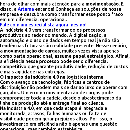
hora de olhar com mais atenção para a
movimentação
. E
disso, a
Artama
entende! Conheça as soluções da nossa
empresa e descubra como transformar esse ponto fraco
em um diferencial operacional.
Fale com um especialista agora mesmo
!
A Indústria 4.0 vem transformando os processos
produtivos ao redor do mundo. A digitalização, a
automação e o uso de dados em tempo real já não são
tendências futuras: são realidade presente. Nesse cenário,
a movimentação de cargas
, muitas vezes vista apenas
como parte operacional,
assume papel estratégico
. Afinal,
a eficiência nesse processo pode ser o diferencial
competitivo que garante produtividade, redução de custos
e mais agilidade nas entregas.
O impacto da Indústria 4.0 na logística interna
Com o avanço da tecnologia, fábricas e centros de
distribuição não podem mais se dar ao luxo de operar com
gargalos. Um erro na movimentação de cargas pode
comprometer toda a cadeia, desde o abastecimento da
linha de produção até a entrega final ao cliente.
Na Indústria 4.0, em que cada etapa é integrada e
monitorada, atrasos, falhas humanas ou falta de
visibilidade podem gerar prejuízos altos. Por isso, o
investimento em eficiência não é apenas uma questão
operacional, mas também estratégica.