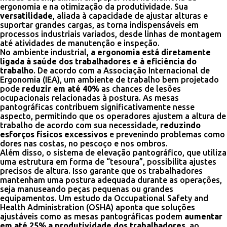
ergonomia e na otimização da produtividade. Sua
versatilidade
, aliada à capacidade de ajustar alturas e
suportar grandes cargas, as torna indispensáveis em
processos industriais variados, desde linhas de montagem
até atividades de manutenção e inspeção.
No ambiente industrial,
a ergonomia está diretamente
ligada à saúde dos trabalhadores e à eficiência do
trabalho
. De acordo com a Associação Internacional de
Ergonomia (IEA), um ambiente de trabalho bem projetado
pode
reduzir em até 40%
as chances de lesões
ocupacionais relacionadas à postura. As mesas
pantográficas contribuem significativamente nesse
aspecto, permitindo que os operadores ajustem a altura de
trabalho de acordo com sua necessidade,
reduzindo
esforços físicos excessivos
e prevenindo problemas como
dores nas costas, no pescoço e nos ombros.
Além disso, o sistema de elevação pantográfico, que utiliza
uma estrutura em forma de “tesoura”, possibilita ajustes
precisos de altura. Isso garante que os trabalhadores
mantenham uma postura adequada durante as operações,
seja manuseando peças pequenas ou grandes
equipamentos. Um estudo da Occupational Safety and
Health Administration (OSHA) aponta que soluções
ajustáveis como as mesas pantográficas podem
aumentar
em até 25% a produtividade dos trabalhadores
, ao