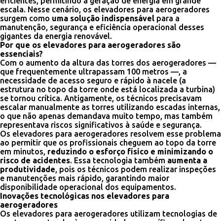
eficientes, permitindo a geração de energia em grande
escala. Nesse cenário, os elevadores para aerogeradores
surgem como
uma solução indispensável
para a
manutenção, segurança e eficiência operacional desses
gigantes da energia renovável.
Por que os elevadores para aerogeradores são
essenciais?
Com o aumento da altura das torres dos aerogeradores —
que frequentemente ultrapassam 100 metros —, a
necessidade de acesso seguro e rápido à nacele (a
estrutura no topo da torre onde está localizada a turbina)
se tornou crítica. Antigamente, os técnicos precisavam
escalar manualmente as torres utilizando escadas internas,
o que não apenas demandava muito tempo, mas também
representava riscos significativos à saúde e segurança.
Os elevadores para aerogeradores resolvem esse problema
ao permitir que os profissionais cheguem ao topo da torre
em minutos,
reduzindo o esforço físico e minimizando o
risco de acidentes
. Essa tecnologia também
aumenta a
produtividade
, pois os técnicos podem realizar inspeções
e manutenções mais rápido, garantindo maior
disponibilidade operacional dos equipamentos.
Inovações tecnológicas nos elevadores para
aerogeradores
Os elevadores para aerogeradores utilizam tecnologias de