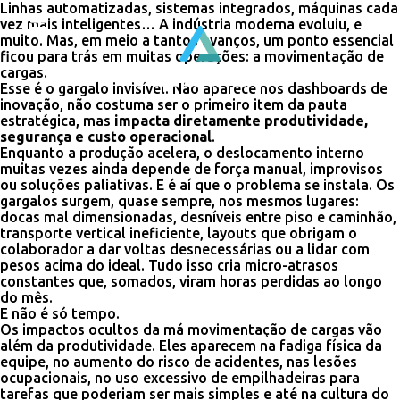
Linhas automatizadas, sistemas integrados, máquinas cada
vez mais inteligentes… A indústria moderna evoluiu, e
muito. Mas, em meio a tantos avanços, um ponto essencial
ficou para trás em muitas operações: a movimentação de
cargas.
Esse é o gargalo invisível. Não aparece nos dashboards de
inovação, não costuma ser o primeiro item da pauta
estratégica, mas
impacta diretamente produtividade,
segurança e custo operacional
.
Enquanto a produção acelera, o deslocamento interno
muitas vezes ainda depende de força manual, improvisos
ou soluções paliativas. E é aí que o problema se instala. Os
gargalos surgem, quase sempre, nos mesmos lugares:
docas mal dimensionadas, desníveis entre piso e caminhão,
transporte vertical ineficiente, layouts que obrigam o
colaborador a dar voltas desnecessárias ou a lidar com
pesos acima do ideal. Tudo isso cria micro-atrasos
constantes que, somados, viram horas perdidas ao longo
do mês.
E não é só tempo.
Os impactos ocultos da má movimentação de cargas vão
além da produtividade. Eles aparecem na fadiga física da
equipe, no aumento do risco de acidentes, nas lesões
ocupacionais, no uso excessivo de empilhadeiras para
tarefas que poderiam ser mais simples e até na cultura do