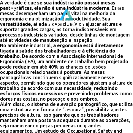
A verdade é que
se sua indústria não possui mesas
pantográficas
, ela
não é uma indústria moderna
. Essas
mesas desempenham um papel vital na melhoria da
ergonomia e na otimização da produtividade. Sua
versatilidade
, aliada à capacidade de ajustar alturas e
suportar grandes cargas, as torna indispensáveis em
processos industriais variados, desde linhas de montagem
até atividades de manutenção e inspeção.
No ambiente industrial,
a ergonomia está diretamente
ligada à saúde dos trabalhadores e à eficiência do
trabalho
. De acordo com a Associação Internacional de
Ergonomia (IEA), um ambiente de trabalho bem projetado
pode
reduzir em até 40%
as chances de lesões
ocupacionais relacionadas à postura. As mesas
pantográficas contribuem significativamente nesse
aspecto, permitindo que os operadores ajustem a altura de
trabalho de acordo com sua necessidade,
reduzindo
esforços físicos excessivos
e prevenindo problemas como
dores nas costas, no pescoço e nos ombros.
Além disso, o sistema de elevação pantográfico, que utiliza
uma estrutura em forma de “tesoura”, possibilita ajustes
precisos de altura. Isso garante que os trabalhadores
mantenham uma postura adequada durante as operações,
seja manuseando peças pequenas ou grandes
equipamentos. Um estudo da Occupational Safety and