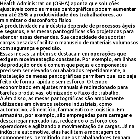
Health Administration (OSHA) aponta que soluções
ajustáveis como as mesas pantográficas podem
aumentar
em até 25% a produtividade dos trabalhadores
, ao
minimizar o desconforto físico.
A produtividade na indústria depende de
processos ágeis
e seguros
, e as mesas pantográficas são projetadas para
atender essas demandas. Sua capacidade de suportar
cargas pesadas facilita o manuseio de materiais volumosos
com segurança e precisão.
Essas mesas também se destacam em
operações que
exigem movimentação constante
. Por exemplo, em linhas
de produção onde é comum que peças e componentes
precisem ser elevados ou abaixados repetidamente, a
instalação de mesas pantográficas permitem que isso seja
feito de forma rápida e sem esforço. O tempo
economizado em ajustes manuais é redirecionado para
tarefas produtivas, otimizando o fluxo de trabalho.
Além disso, as mesas pantográficas são amplamente
utilizadas em diversos setores industriais, como
automotivo, alimentício, farmacêutico e logístico. Em
armazéns, por exemplo, são empregadas para carregar e
descarregar mercadorias, reduzindo o esforço dos
operadores e agilizando a movimentação de cargas. Já na
indústria automotiva, elas facilitam a montagem de
componentes, permitindo que os trabalhadores tenham