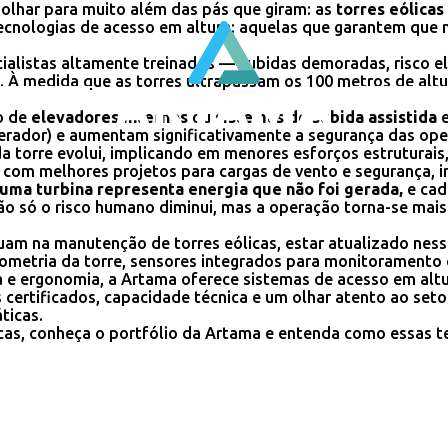
olhar para muito além das pás que giram: as
torres eólicas
tecnologias de acesso em altura: aquelas que garantem que
ecialistas altamente treinados — subidas demoradas, risco 
 À medida que as torres ultrapassam os 100 metros de altu
o de
elevadores internos
ou
sistemas de subida assistida
e
gerador) e aumentam significativamente a segurança das op
da torre evolui, implicando em menores esforços estruturai
as, com melhores projetos para cargas de vento e segurança
uma turbina representa energia que não foi gerada,
e cad
ão só o risco humano diminui, mas a operação torna-se mais 
m na manutenção de torres eólicas, estar atualizado nessa
geometria da torre, sensores integrados para monitorament
a e ergonomia, a Artama oferece sistemas de acesso em alt
certificados, capacidade técnica e um olhar atento ao seto
áticas.
cas, conheça o portfólio da Artama e entenda como essas 