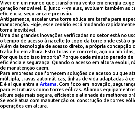
Viver em um mundo que transforma vento em energia exige 
geração renovável. E, junto com elas, evoluem também as 
eficiência, segurança e precisão.
Antigamente, escalar uma torre eólica era tarefa para esp
manutenção. Hoje, esse cenário está mudando rapidamente.
torna inevitável.
Uma das grandes inovações verificadas no setor está no us
o tempo de acesso à nacelle (o topo da torre onde está o 
Além da tecnologia de acesso direto, a própria concepção 
trabalho em altura. Estruturas de concreto, aço ou híbrid
Por que tudo isso importa? Porque
cada minuto parado de 
eficiência e segurança. Quando o acesso em altura evolui, n
de manutenção caem.
Para empresas que fornecem soluções de acesso ou que atua
múltipla, travas automáticas, linhas de vida adaptadas à 
E é aí que entra a
Artama
. Com foco em inovação, seguranç
para estruturas como torres eólicas. Aliamos equipamentos 
altura seja mais segura, eficiente e alinhada às melhores pr
Se você atua com manutenção ou construção de torres eóli
operações em altura.