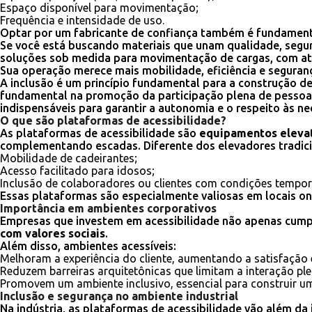
Espaço disponível para movimentação;
Frequência e intensidade de uso.
Optar por um fabricante de confiança também é fundamental
Se você está buscando materiais que unam qualidade, segur
soluções sob medida para movimentação de cargas, com at
Sua operação merece mais mobilidade, eficiência e seguranç
A inclusão é um princípio fundamental para a construção de
fundamental na promoção da participação plena de pessoa
indispensáveis para garantir a autonomia e o respeito às n
O que são plataformas de acessibilidade?
As plataformas de acessibilidade são
equipamentos elevató
complementando escadas. Diferente dos elevadores tradicio
Mobilidade de cadeirantes;
Acesso facilitado para idosos;
Inclusão de colaboradores ou clientes com condições tempor
Essas plataformas são especialmente valiosas em locais ond
Importância em ambientes corporativos
Empresas que investem em acessibilidade não apenas cumpre
com valores sociais
.
Além disso, ambientes acessíveis:
Melhoram a experiência do cliente, aumentando a satisfação e
Reduzem barreiras arquitetônicas que limitam a interação ple
Promovem um ambiente inclusivo, essencial para construir u
Inclusão e segurança no ambiente industrial
Na indústria, as plataformas de acessibilidade vão além da 