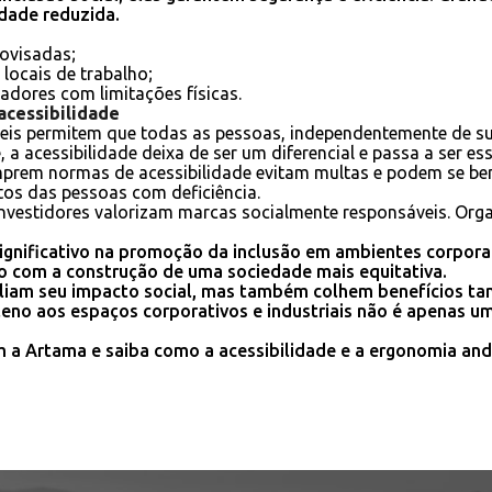
dade reduzida.
ovisadas;
ocais de trabalho;
adores com limitações físicas.
acessibilidade
eis permitem que todas as pessoas, independentemente de sua
 acessibilidade deixa de ser um diferencial e passa a ser ess
rem normas de acessibilidade evitam multas e podem se benefi
tos das pessoas com deficiência.
nvestidores valorizam marcas socialmente responsáveis. Org
gnificativo na promoção da inclusão em ambientes corporati
 com a construção de uma sociedade mais equitativa.
pliam seu impacto social, mas também colhem benefícios ta
leno aos espaços corporativos e industriais não é apenas
 a Artama e saiba como a acessibilidade e a ergonomia and