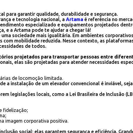
 para garantir qualidade, durabilidade e segurança.
ança e tecnologia nacional, a
Artama
é referência no merca
endimento especializado e equipamentos projetados dentro
a, e a Artama pode te ajudar a chegar lá!
 uma sociedade mais igualitária. Em ambientes corporativos
s com mobilidade reduzida. Nesse contexto, as plataforma
ecessidades de todos.
rios projetados para transportar pessoas entre diferent
nais, elas são projetadas para atender necessidades espec
árias de locomoção limitada.
e a instalação de um elevador convencional é inviável, seja
m legislações locais, como a Lei Brasileira de Inclusão (
 fidelização;
na;
ma imagem corporativa positiva.
inclusão social; elas garantem segurança e eficiência. Gran