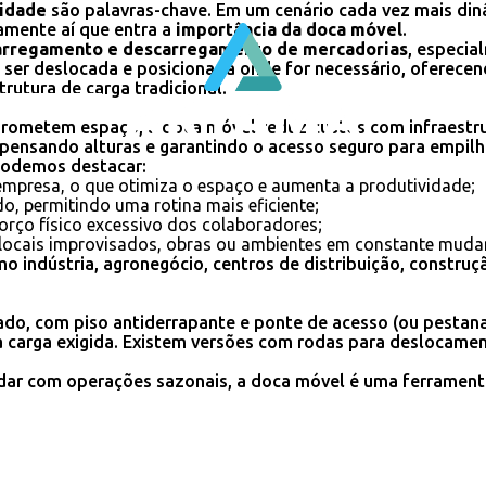
lidade
são palavras-chave. Em um cenário cada vez mais din
amente aí que entra a
importância da doca móvel
.
 carregamento e descarregamento de mercadorias
, especia
ode ser deslocada e posicionada onde for necessário, oferec
utura de carga tradicional.
prometem espaço, a doca móvel reduz custos com infraestrut
mpensando alturas e garantindo o acesso seguro para empilh
 podemos destacar:
 empresa, o que otimiza o espaço e aumenta a produtividade;
o, permitindo uma rotina mais eficiente;
orço físico excessivo dos colaboradores;
locais improvisados, obras ou ambientes em constante muda
indústria, agronegócio, centros de distribuição, construçã
çado, com piso antiderrapante e ponte de acesso (ou pesta
 carga exigida. Existem versões com rodas para deslocamen
idar com operações sazonais, a doca móvel é uma ferramenta
: