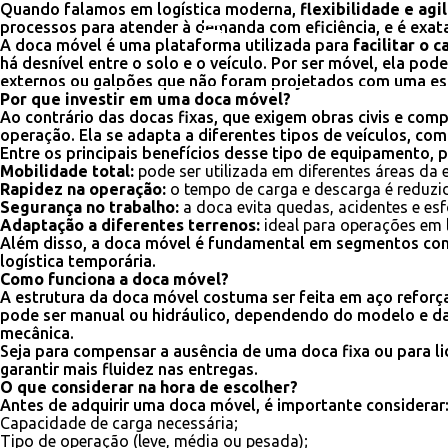
Quando falamos em logística moderna,
flexibilidade e agi
processos para atender à demanda com eficiência, e é exat
A doca móvel é uma plataforma utilizada para
facilitar o
há desnível entre o solo e o veículo. Por ser móvel, ela p
externos ou galpões que não foram projetados com uma estr
Por que investir em uma doca móvel?
Ao contrário das docas fixas, que exigem obras civis e com
operação. Ela se adapta a diferentes tipos de veículos, co
Entre os principais benefícios desse tipo de equipamento,
Mobilidade total:
pode ser utilizada em diferentes áreas da
Rapidez na operação:
o tempo de carga e descarga é reduzid
Segurança no trabalho:
a doca evita quedas, acidentes e esf
Adaptação a diferentes terrenos:
ideal para operações em 
Além disso, a doca móvel é fundamental em segmentos como 
logística temporária.
Como funciona a doca móvel?
A estrutura da doca móvel costuma ser feita em aço refor
pode ser manual ou hidráulico, dependendo do modelo e da
mecânica.
Seja para compensar a ausência de uma doca fixa ou para l
garantir mais fluidez nas entregas.
O que considerar na hora de escolher?
Antes de adquirir uma doca móvel, é importante considerar
Capacidade de carga necessária;
Tipo de operação (leve, média ou pesada);