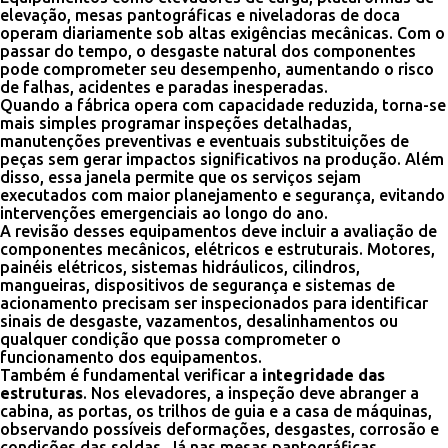
elevação, mesas pantográficas e niveladoras de doca
operam diariamente sob altas exigências mecânicas. Com o
passar do tempo, o desgaste natural dos componentes
pode comprometer seu desempenho, aumentando o risco
de falhas, acidentes e paradas inesperadas.
Quando a fábrica opera com capacidade reduzida, torna-se
mais simples programar inspeções detalhadas,
manutenções preventivas e eventuais substituições de
peças sem gerar impactos significativos na produção. Além
disso, essa janela permite que os serviços sejam
executados com maior planejamento e segurança, evitando
intervenções emergenciais ao longo do ano.
A revisão desses equipamentos deve incluir a avaliação de
componentes mecânicos, elétricos e estruturais. Motores,
painéis elétricos, sistemas hidráulicos, cilindros,
mangueiras, dispositivos de segurança e sistemas de
acionamento precisam ser inspecionados para identificar
sinais de desgaste, vazamentos, desalinhamentos ou
qualquer condição que possa comprometer o
funcionamento dos equipamentos.
Também é fundamental verificar a
integridade das
estruturas
. Nos elevadores, a inspeção deve abranger a
cabina, as portas, os trilhos de guia e a casa de máquinas,
observando possíveis deformações, desgastes, corrosão e
condições das soldas. Já nas mesas pantográficas,