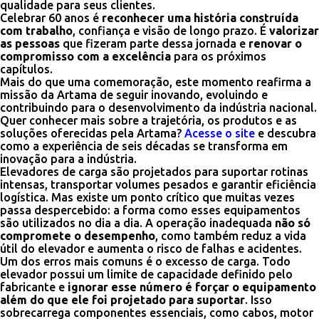
qualidade para seus clientes.
Celebrar 60 anos é
reconhecer uma história construída
com trabalho
, confiança e visão de longo prazo. É
valorizar
as pessoas
que fizeram parte dessa jornada e
renovar o
compromisso com a excelência
para os próximos
capítulos.
Mais do que uma comemoração, este momento reafirma a
missão da Artama de seguir inovando, evoluindo e
contribuindo para o desenvolvimento da indústria nacional.
Quer conhecer mais sobre a trajetória, os produtos e as
soluções oferecidas pela Artama?
Acesse o site
e descubra
como a experiência de seis décadas se transforma em
inovação para a indústria.
Elevadores de carga são projetados para suportar rotinas
intensas, transportar volumes pesados e garantir eficiência
logística. Mas existe um ponto crítico que muitas vezes
passa despercebido: a forma como esses equipamentos
são utilizados no dia a dia. A operação inadequada
não só
compromete o desempenho
, como também reduz a vida
útil do elevador e aumenta o risco de falhas e acidentes.
Um dos erros mais comuns é o excesso de carga. Todo
elevador possui um limite de capacidade definido pelo
fabricante e
ignorar esse número é forçar o equipamento
além do que ele foi projetado para suportar
. Isso
sobrecarrega componentes essenciais, como cabos, motor