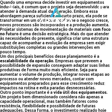
Quando uma empresa decide investir em equipamentos
industriais, é comum que o projeto seja desenvolvido para
atender à demanda atual da operação. Embora essa
abordagem pareça suficiente no curto prazo, ela pode se
transformar em um obstáculo conforme o negócio cresce,
novos processos são incorporados e a produção aumenta.
Projetar sistemas de movimentação de materiais
com foco
no futuro
é uma decisão estratégica. Mais do que atender
às necessidades do presente, significa criar uma estrutura
capaz de acompanhar a evolução da empresa sem exigir
substituições completas ou grandes intervenções em
pouco tempo.
Um dos principais benefícios desse planejamento é a
escalabilidade da operação
. Empresas que preveem a
possibilidade de expansão conseguem adaptar suas linhas
produtivas de forma muito mais eficiente. Seja para
aumentar o volume de produção, integrar novas etapas ao
processo ou atender novos mercados, contar com
equipamentos preparados para esse crescimento reduz
impactos na rotina e evita paradas desnecessárias.
Outro ponto importante é a
vida útil dos equipamentos
.
Um projeto bem dimensionado considera não apenas a
capacidade operacional, mas também fatores como
resistência, flexibilidade e possibilidade de futuras
adequações. Dessa forma, o investimento realizado hoje