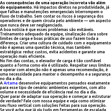
As consequências de uma operação incorreta vão além
do equipamento
. Há impactos diretos na produtividade, já
que falhas e manutenções emergenciais interrompem o
fluxo de trabalho. Sem contar os riscos à segurança dos
operadores e de quem circula pelo ambiente — um aspecto
que nunca deve ser negligenciado.
A boa notícia é que esses problemas são evitáveis.
Treinamento adequado da equipe, sinalização clara sobre
limites de carga e boas práticas de uso fazem toda a
diferença. Criar uma cultura de cuidado com o equipamento
não é apenas uma questão técnica, mas também
estratégica: reduz custos, evita acidentes e garante uma
operação mais eficiente.
No fim das contas, o elevador de carga é tão confiável
quanto a forma como ele é utilizado. Respeitar seus limites
e operar com atenção não é apenas uma recomendação, é
uma necessidade para manter o desempenho e a segurança
no dia a dia.
A
Artama
desenvolve equipamentos pensados exatamente
para esse tipo de cenário: ambientes exigentes, com alto
volume e necessidade de eficiência real no dia a dia.
Quer parar de adaptar sua operação e começar a estruturar
de verdade? Fale com nossa equipe e veja como otimizar
seu fluxo vertical com soluções feitas para sua operação.
Se você acha que já viu tudo em ferramentas de escalada