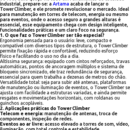
industrial, prepare-se: a
Artama
acaba de lançar o
Tower Climber, e ele promete revolucionar o mercado. Ideal
para manutenção em torres de telecom, energia ou mesmo
para eventos, onde o acesso seguro a grandes alturas é
essencial, esse equipamento chega com design inteligente,
funcionalidades práticas e um claro foco na segurança.
1. O que faz o Tower Climber ser tão especial?
Ergonomia pensada para o usuário: leve, compacto e
compatível com diversos tipos de estrutura, o Tower Climber
permite fixação rápida e confortável, reduzindo esforço
físico e facilitando o uso no dia a dia.
Altíssima segurança: equipado com cintos reforçados, travas
automáticas, pontos de ancoragem múltiplos e sistema de
bloqueio sincronizado, ele traz redundância de segurança,
essencial para quem trabalha a dezenas de metros do chão.
Versatilidade total: seja para subir até antenas, plataformas
de manutenção ou iluminação de eventos, o Tower Climber se
ajusta com facilidade a estruturas variadas, e ainda permite
resgates e movimentações horizontais, com roldanas ou
guinchos acopláveis.
2. Aplicações práticas do Tower Climber
Telecom e energia:
manutenção de antenas, troca de
componentes, inspeção de redes.
Eventos ao ar livre:
acesso elevado a torres de som, vídeo,
iluminação, com total controle e estabilidade.