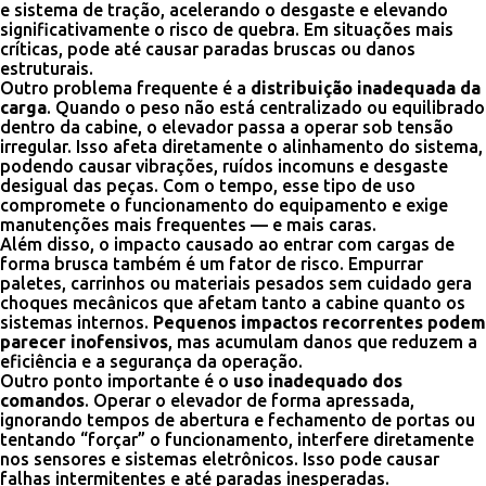
e sistema de tração, acelerando o desgaste e elevando
significativamente o risco de quebra. Em situações mais
críticas, pode até causar paradas bruscas ou danos
estruturais.
Outro problema frequente é a
distribuição inadequada da
carga
. Quando o peso não está centralizado ou equilibrado
dentro da cabine, o elevador passa a operar sob tensão
irregular. Isso afeta diretamente o alinhamento do sistema,
podendo causar vibrações, ruídos incomuns e desgaste
desigual das peças. Com o tempo, esse tipo de uso
compromete o funcionamento do equipamento e exige
manutenções mais frequentes — e mais caras.
Além disso, o impacto causado ao entrar com cargas de
forma brusca também é um fator de risco. Empurrar
paletes, carrinhos ou materiais pesados sem cuidado gera
choques mecânicos que afetam tanto a cabine quanto os
sistemas internos.
Pequenos impactos recorrentes podem
parecer inofensivos
, mas acumulam danos que reduzem a
eficiência e a segurança da operação.
Outro ponto importante é o
uso inadequado dos
comandos
. Operar o elevador de forma apressada,
ignorando tempos de abertura e fechamento de portas ou
tentando “forçar” o funcionamento, interfere diretamente
nos sensores e sistemas eletrônicos. Isso pode causar
falhas intermitentes e até paradas inesperadas.