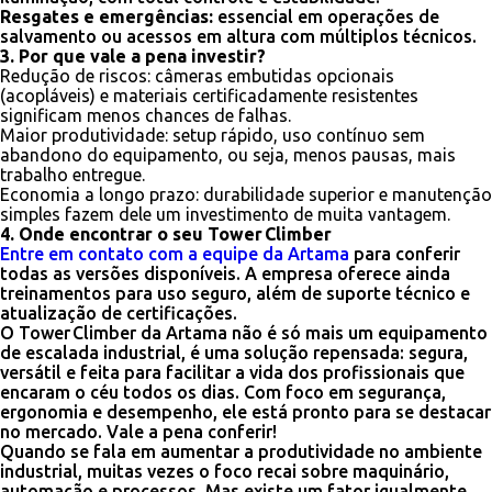
Resgates e emergências:
essencial em operações de
salvamento ou acessos em altura com múltiplos técnicos.
3. Por que vale a pena investir?
Redução de riscos: câmeras embutidas opcionais
(acopláveis) e materiais certificadamente resistentes
significam menos chances de falhas.
Maior produtividade: setup rápido, uso contínuo sem
abandono do equipamento, ou seja, menos pausas, mais
trabalho entregue.
Economia a longo prazo: durabilidade superior e manutenção
simples fazem dele um investimento de muita vantagem.
4. Onde encontrar o seu Tower Climber
Entre em contato com a equipe da Artama
para conferir
todas as versões disponíveis. A empresa oferece ainda
treinamentos para uso seguro, além de suporte técnico e
atualização de certificações.
O Tower Climber da Artama não é só mais um equipamento
de escalada industrial, é uma solução repensada: segura,
versátil e feita para facilitar a vida dos profissionais que
encaram o céu todos os dias. Com foco em segurança,
ergonomia e desempenho, ele está pronto para se destacar
no mercado. Vale a pena conferir!
Quando se fala em aumentar a produtividade no ambiente
industrial, muitas vezes o foco recai sobre maquinário,
automação e processos. Mas existe um fator igualmente