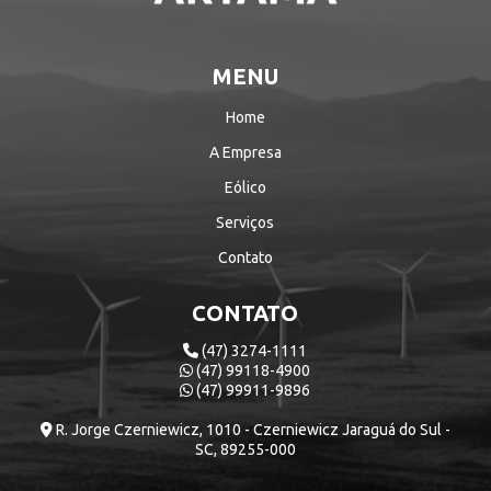
MENU
Home
A Empresa
Eólico
Serviços
Contato
CONTATO
(47) 3274-1111
(47) 99118-4900
(47) 99911-9896
R. Jorge Czerniewicz, 1010 - Czerniewicz Jaraguá do Sul -
SC, 89255-000