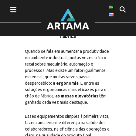
Ergonomia e produtividade: o papel
das mesas elevatórias no chão de
fábrica
Quando se fala em aumentar a produtividade
no ambiente industrial, muitas vezes o foco
recai sobre maquinário, automação e
processos. Mas existe um fator igualmente
essencial, que muitas vezes passa
despercebido:
a ergonomia
. E entre as
soluções ergonômicas mais eficazes para o
chão de fábrica,
as mesas elevatórias
têm
ganhado cada vez mais destaque.
Esses equipamentos simples à primeira vista,
fazem uma enorme diferença na saúde dos
colaboradores, na eficiência das operações e,
claro, na qualidade do produto final.