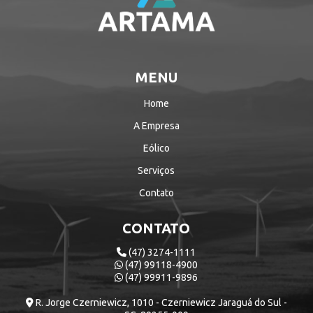
MENU
Home
A Empresa
Eólico
Serviços
Contato
CONTATO
(47) 3274-1111
(47) 99118-4900
(47) 99911-9896
R. Jorge Czerniewicz, 1010 - Czerniewicz Jaraguá do Sul -