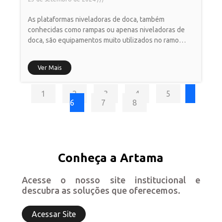
As plataformas niveladoras de doca, também
conhecidas como rampas ou apenas niveladoras de
doca, são equipamentos muito utilizados no ramo
industrial. Isso porque, seu sistema
Ver Mais
1
2
3
4
5
6
7
8
Conheça a Artama
Acesse o nosso site institucional e
descubra as soluções que oferecemos.
Acessar Site